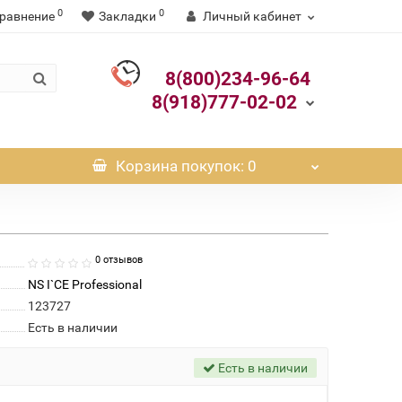
0
0
равнение
Закладки
Личный кабинет
8(800)234-96-64
8(918)777-02-02
Корзина
покупок
: 0
0 отзывов
NS I`CE Professional
123727
Есть в наличии
Есть в наличии