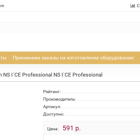
am
С
кты
Принимаем заказы на изготовление оборудования
S I`CE Professional NS I`CE Professional
Рейтинг:
Производитель:
Артикул:
Доступно:
591 р.
Цена: