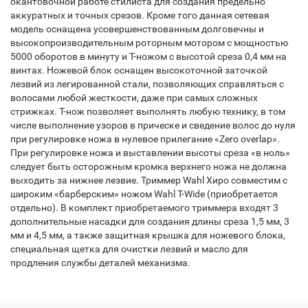
окантовочной работе стилиста для создания предельно
аккуратных и точных срезов. Кроме того данная сетевая
модель оснащена усовершенствованным долговечны и
высокопроизводительным роторным мотором с мощностью
5000 оборотов в минуту и Т-ножом с высотой среза 0,4 мм на
винтах. Ножевой блок оснащен высокоточной заточкой
лезвий из легированной стали, позволяющих справляться с
волосами любой жесткости, даже при самых сложных
стрижках. Т-нож позволяет выполнять любую технику, в том
числе выполнение узоров в прическе и сведение волос до нуля
при регулировке ножа в нулевое прилегание «Zero overlap».
При регулировке ножа и выставлении высоты среза «в ноль»
следует быть осторожным кромка верхнего ножа не должна
выходить за нижнее лезвие. Триммер Wahl Хиро совместим с
широким «барберским» ножом Wahl T-Wide (приобретается
отдельно). В комплект приобретаемого триммера входят 3
дополнительные насадки для создания длины среза 1,5 мм, 3
мм и 4,5 мм, а также защитная крышка для ножевого блока,
специальная щетка для очистки лезвий и масло для
продления службы деталей механизма.