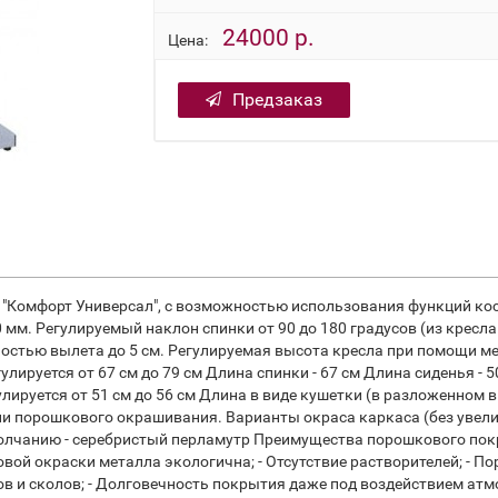
24000 р.
Цена:
Предзаказ
"Комфорт Универсал", с возможностью использования функций кос
м. Регулируемый наклон спинки от 90 до 180 градусов (из кресла
жностью вылета до 5 см. Регулируемая высота кресла при помощи 
гулируется от 67 см до 79 см Длина спинки - 67 см Длина сиденья - 
лируется от 51 см до 56 см Длина в виде кушетки (в разложенном вид
 порошкового окрашивания. Варианты окраса каркаса (без увеличе
умолчанию - серебристый перламутр Преимущества порошкового по
овой окраски металла экологична; - Отсутствие растворителей; - 
ров и сколов; - Долговечность покрытия даже под воздействием а