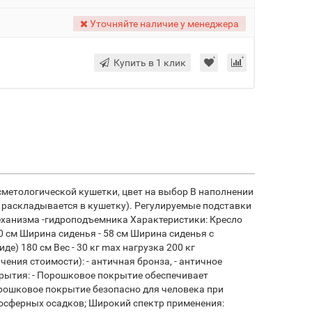
Уточняйте наличие у менеджера
Купить в 1 клик
метологической кушетки, цвет на выбор В наполнении
 раскладывается в кушетку). Регулируемые подставки
механизма -гидроподъемника Характеристики: Кресло
50 см Ширина сиденья - 58 см Ширина сиденья с
е) 180 см Вес - 30 кг max нагрузка 200 кг
ния стоимости): - античная бронза, - античное
крытия: - Порошковое покрытие обеспечивает
Порошковое покрытие безопасно для человека при
тмосферных осадков; Широкий спектр применения: