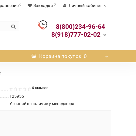
0
0
равнение
Закладки
Личный кабинет
8(800)234-96-64
8(918)777-02-02
Корзина
покупок
: 0
е
0 отзывов
125955
Уточняйте наличие у менеджера