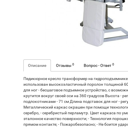
0
0
Описание
Отзывы
Вопрос - Ответ
Педикюрное кресло трансформер на гидроподъемнике 
использован высокоэластичный поролон толщиной 60 м
для ног - бесшаговое подъемное устройство, с возмо
крутится вокруг своей оси на 360 градусов Высота - ре
подлокотниками - 71 см Длина подставок для ног - регу
Металлический каркас окрашен при помощи технологии
серебро, - серебристый перламутр. Цвет каркаса по 
эталонное качество поверхности; - Технология порошк
прямом контакте; - Пожаробезопасно; - Не боится уда