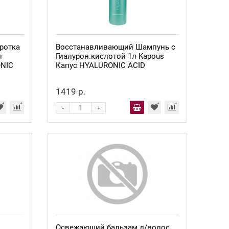
ротка
Восстанавливающий Шампунь с
л
Гиалурон.кислотой 1л Kapous
ONIC
Капус HYALURONIC ACID
1419 р.
-
+
Освежающий бальзам д/волос