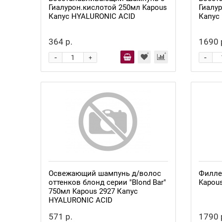
Гиалурон.кислотой 250мл Kapous
Гиалу
Капус HYALURONIC ACID
Капус
364 р.
1690 
-
-
+
Освежающий шампунь д/волос
Филле
оттенков блонд серии "Blond Bar"
Kapou
750мл Kapous 2927 Капус
HYALURONIC ACID
571 р.
1790 