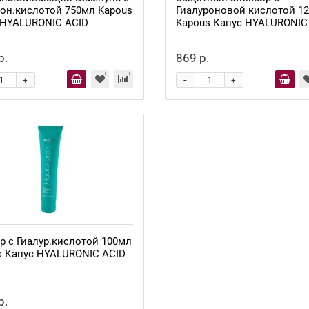
рон.кислотой 750мл Kapous
Гиалуроновой кислотой 1
 HYALURONIC ACID
Kapous Капус HYALURONIC
р.
869 р.
-
+
+
р с Гиалур.кислотой 100мл
s Капус HYALURONIC ACID
р.