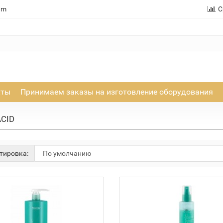
am
С
кты
Принимаем заказы на изготовление оборудования
ACID
тировка: