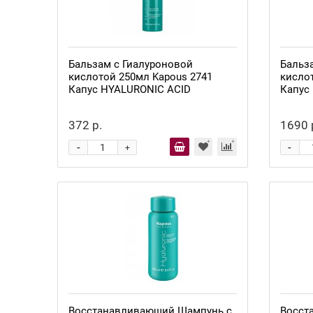
Бальзам с Гиалуроновой
Бальз
кислотой 250мл Kapous 2741
кисло
Капус HYALURONIC ACID
Капус
372 р.
1690 
-
-
+
Восстанавливающий Шампунь с
Восст