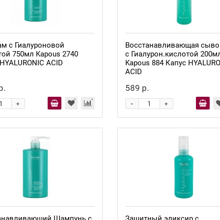
ам с Гиалуроновой
Восстанавливающая сыво
той 750мл Kapous 2740
с Гиалурон.кислотой 200м
 HYALURONIC ACID
Kapous 884 Капус HYALUR
ACID
р.
589 р.
-
+
+
анавливающий Шампунь с
Защитный эликсир с