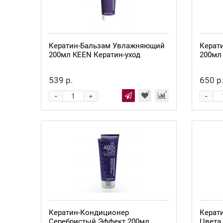
Кератин-Бальзам Увлажняющий
Керат
200мл KEEN Кератин-уход
200мл
539 р.
650 р
-
-
+
Нет в наличии
Нет в
Кератин-Кондиционер
Керат
Серебристый Эффект 200мл
Цвета