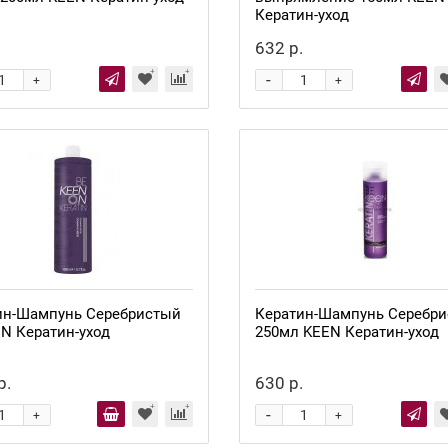
Кератин-уход
.
632 р.
-
+
+
Нет в наличии
ин-Шампунь Серебристый
Кератин-Шампунь Серебр
N Кератин-уход
250мл KEEN Кератин-уход
р.
630 р.
-
+
+