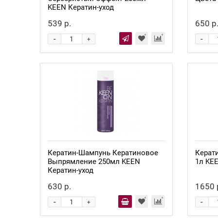
KEEN Кератин-уход
539 р.
650 р
-
-
+
Кератин-Шампунь Кератиновое
Керат
Выпрямление 250мл KEEN
1л KEE
Кератин-уход
630 р.
1650 
-
-
+