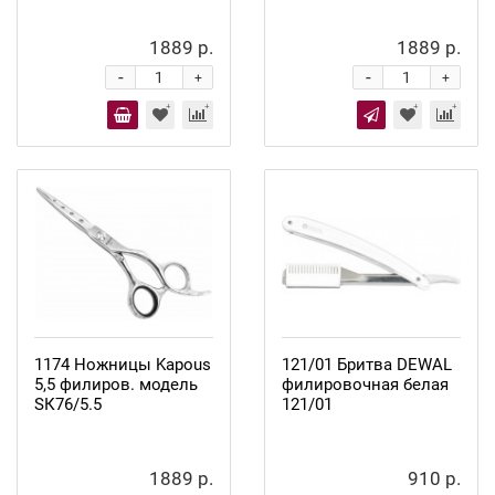
1889 р.
1889 р.
-
-
+
+
1174 Ножницы Kapous
121/01 Бритва DEWAL
5,5 филиров. модель
филировочная белая
SК76/5.5
121/01
1889 р.
910 р.