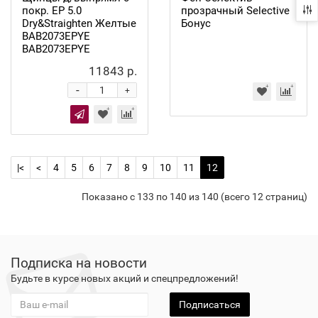
покр. EP 5.0
прозрачный Selective
Dry&Straighten Желтые
Бонус
ВАВ2073ЕРYE
ВАВ2073ЕРYE
11843 р.
-
+
|<
<
4
5
6
7
8
9
10
11
12
Показано с 133 по 140 из 140 (всего 12 страниц)
Подписка на новости
Будьте в курсе новых акций и спецпредложений!
Подписаться