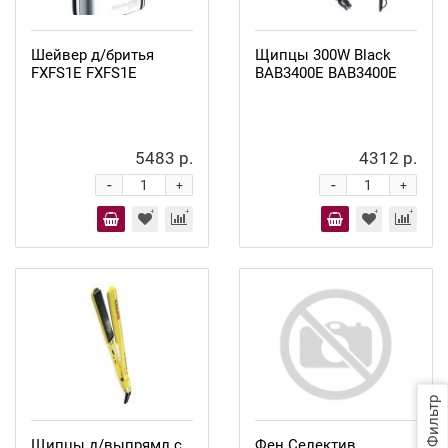
Шейвер д/бритья
Щипцы 300W Black
FXFS1E FXFS1E
BAB3400E BAB3400E
5483 р.
4312 р.
-
-
+
+
Фильтр
Щипцы д/выпрямл c
Фен Селектив