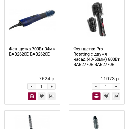
Фен-щетка 700Вт 34мм
Фен-щетка Pro
ВАВ2620Е ВАВ2620Е
Rotating с двумя
насад.(40/50мм) 800Вт
BAB2770Е BAB2770Е
7624 р.
11073 р.
-
-
+
+