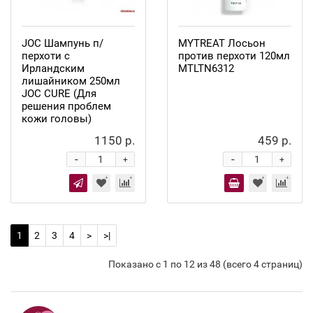
JOC Шампунь п/
MYTREAT Лосьон
перхоти с
против перхоти 120мл
Ирландским
MTLTN6312
лишайником 250мл
JOC CURE (Для
решения проблем
кожи головы)
1150 р.
459 р.
-
-
+
+
1
2
3
4
>
>|
Показано с 1 по 12 из 48 (всего 4 страниц)