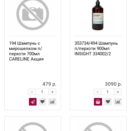
194 Шампунь с
353734/494 Шампунь
мирошелком п/
п/перхоти 900мл
перхоти 700мл
INSIGHT 334002/2
CARELINE Акция
479 р.
3090 р.
-
-
+
+