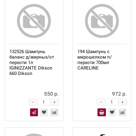
132526 Шампунь
194 Шампунь с
баланс д/жирных/от
мирошелком п/
перхоти 1л
перхоти 700мл
IGINIZZANTE Dikson
CARELINE
660 Dikson
550 р.
972 р.
-
-
+
+