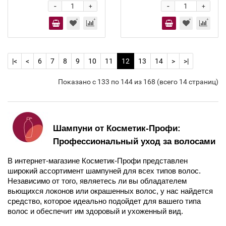
-
-
+
+
|<
<
6
7
8
9
10
11
12
13
14
>
>|
Показано с 133 по 144 из 168 (всего 14 страниц)
Шампуни от Косметик-Профи: 
Профессиональный уход за волосами
В интернет-магазине Косметик-Профи представлен 
широкий ассортимент шампуней для всех типов волос. 
Независимо от того, являетесь ли вы обладателем 
вьющихся локонов или окрашенных волос, у нас найдется 
средство, которое идеально подойдет для вашего типа 
волос и обеспечит им здоровый и ухоженный вид.