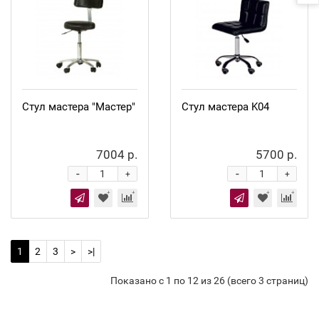
Стул мастера "Мастер"
Стул мастера K04
7004 р.
5700 р.
-
-
+
+
1
2
3
>
>|
Показано с 1 по 12 из 26 (всего 3 страниц)