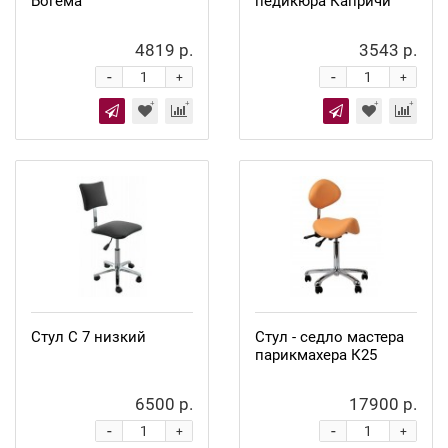
Богема
педикюра Капричи
4819 р.
3543 р.
-
-
+
+
Стул С 7 низкий
Стул - седло мастера
парикмахера К25
6500 р.
17900 р.
-
-
+
+