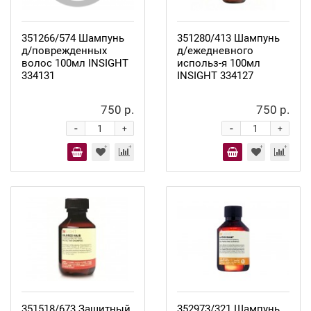
351266/574 Шампунь
351280/413 Шампунь
д/поврежденных
д/ежедневного
волос 100мл INSIGHT
использ-я 100мл
334131
INSIGHT 334127
750 р.
750 р.
-
-
+
+
351518/673 Защитный
352973/321 Шампунь