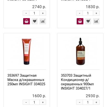
2740 р.
1830 р.
-
-
+
+
353697 Защитная
353703 Защитный
Маска д/окрашенных
Кондиционер д/
250мл INSIGHT 334025
окрашенных 900мл
INSIGHT 334027/1
1600 р.
2930 р.
-
-
+
+