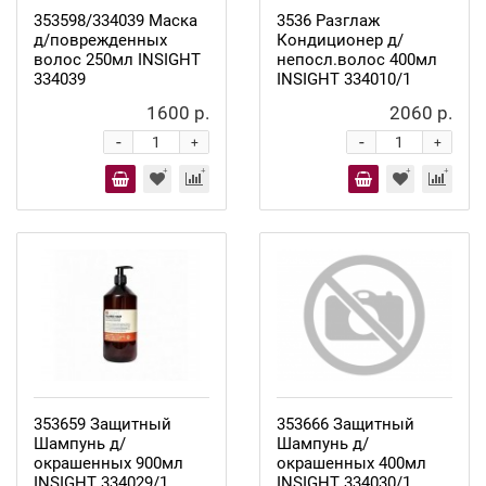
353598/334039 Маска
3536 Разглаж
д/поврежденных
Кондиционер д/
волос 250мл INSIGHT
непосл.волос 400мл
334039
INSIGHT 334010/1
1600 р.
2060 р.
-
-
+
+
353659 Защитный
353666 Защитный
Шампунь д/
Шампунь д/
окрашенных 900мл
окрашенных 400мл
INSIGHT 334029/1
INSIGHT 334030/1