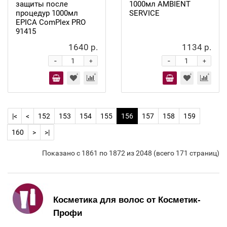
защиты после
1000мл AMBIENT
процедур 1000мл
SERVICE
EPICA ComPlex PRO
91415
1640 р.
1134 р.
-
-
+
+
|<
<
152
153
154
155
156
157
158
159
160
>
>|
Показано с 1861 по 1872 из 2048 (всего 171 страниц)
Косметика для волос от Косметик-
Профи