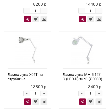
8200 р.
14400 р.
-
-
+
+
Лампа-лупа X06T на
Лампа-лупа ММ-5-127-
струбцине
С (LED-D) тип1 (Л003D)
13800 р.
3400 р.
-
-
+
+