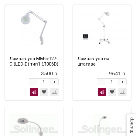
Лампа-лупа ММ-5-127-
Лампа-лупа на
С (LED-D) тип1 (Л006D)
штативе
3500 р.
9641 р.
-
-
+
+
Фильтр