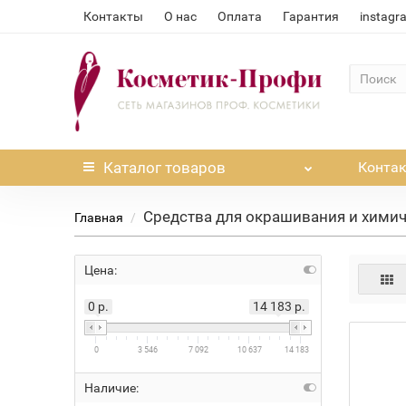
Контакты
О нас
Оплата
Гарантия
instagr
Каталог
товаров
Конта
Средства для окрашивания и хими
Главная
Цена:
0 р.
14 183 р.
0
3 546
7 092
10 637
14 183
Наличие: