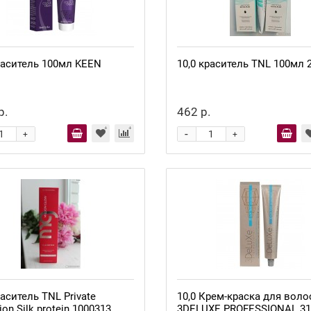
раситель 100мл KEEN
10,0 краситель TNL 100мл 
р.
462 р.
-
+
+
раситель TNL Private
10,0 Крем-краска для воло
ion Silk protein 1000313
3DELUXE PROFESSIONAL 31