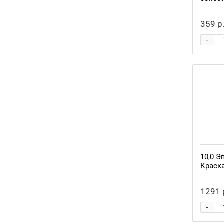
359 р
-
10,0 Э
Краск
1291 
-