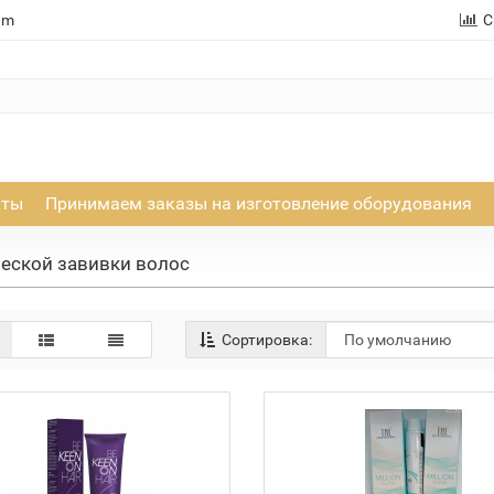
am
С
кты
Принимаем заказы на изготовление оборудования
ческой завивки волос
Сортировка: