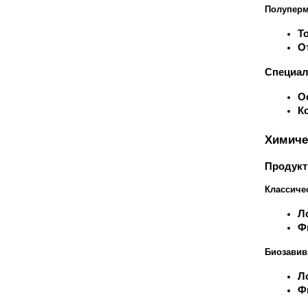
Полуперм
Т
О
Специал
О
К
Химиче
Продукт
Классиче
Л
Ф
Биозавив
Л
Ф