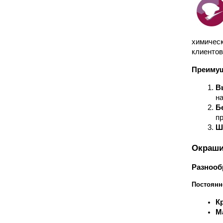
химическ
клиентов
Преимущ
В
н
Б
п
Ш
Окраши
Разнооб
Постоянн
К
М