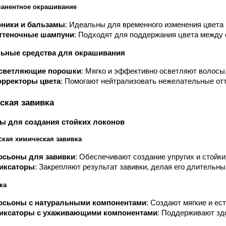
анентное окрашивание
оники и бальзамы
: Идеальны для временного изменения цвета 
ттеночные шампуни
: Подходят для поддержания цвета между
ьные средства для окрашивания
светляющие порошки
: Мягко и эффективно осветляют волосы
орректоры цвета
: Помогают нейтрализовать нежелательные отт
ская завивка
ы для создания стойких локонов
ская химическая завивка
осьоны для завивки
: Обеспечивают создание упругих и стойки
иксаторы
: Закрепляют результат завивки, делая его длительн
ка
осьоны с натуральными компонентами
: Создают мягкие и е
иксаторы с ухаживающими компонентами
: Поддерживают зд