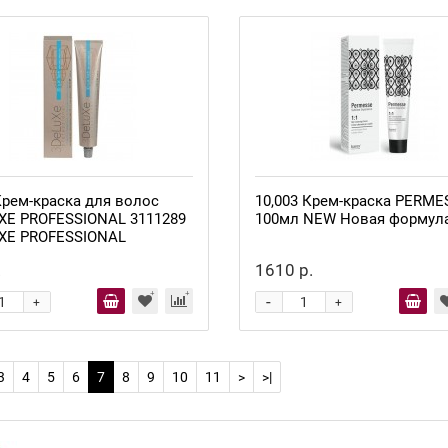
Крем-краска для волос
10,003 Крем-краска PERME
XE PROFESSIONAL 3111289
100мл NEW Новая формул
XE PROFESSIONAL
.
1610 р.
-
+
+
3
4
5
6
7
8
9
10
11
>
>|