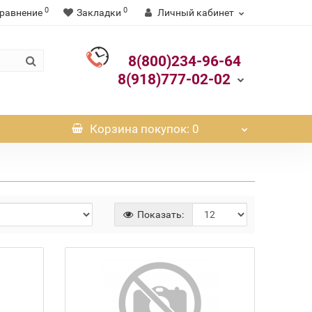
0
0
равнение
Закладки
Личный кабинет
8(800)234-96-64
8(918)777-02-02
Корзина
покупок
: 0
Показать: