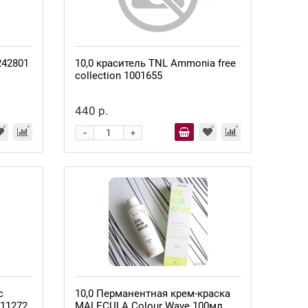
242801
10,0 краситель TNL Ammonia free
collection 1001655
440 р.
-
+
с
10,0 Перманентная крем-краска
11272
MALECULA Colour Wave 100мл