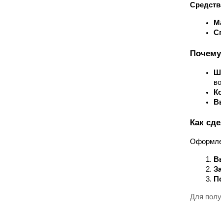
Средств
М
С
Почему
Ш
во
К
В
Как сде
Оформлен
В
З
П
Для полу